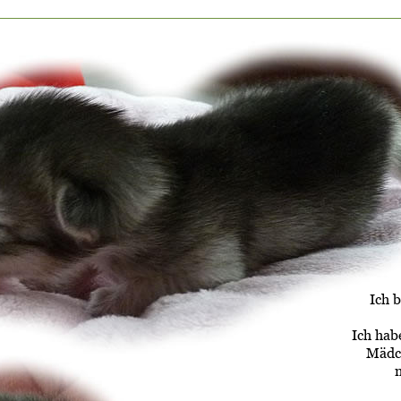
Ich 
Ich hab
Mädc