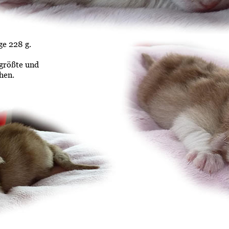
ge 228 g.
größte und 
hen.