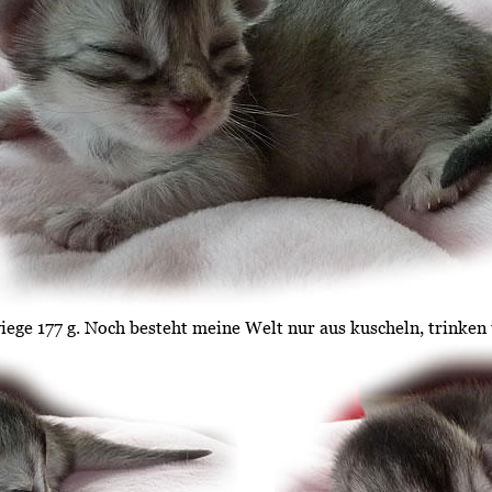
iege 177 g. Noch besteht meine Welt nur aus kuscheln, trinken 